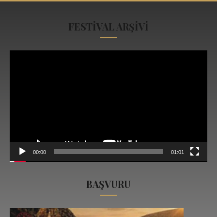
FESTİVAL ARŞİVİ
Video
oynatıcı
00:00
01:01
BAŞVURU