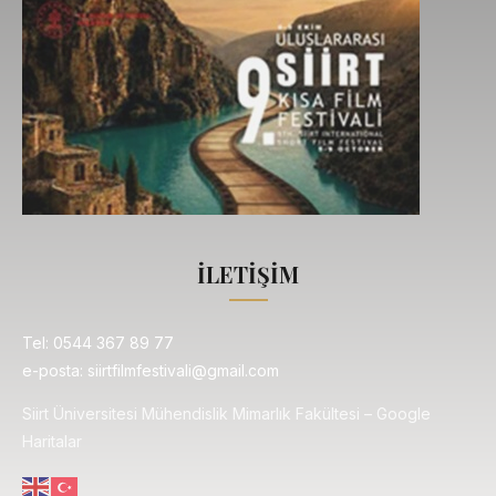
İLETİŞİM
Tel: 0544 367 89 77
e-posta: siirtfilmfestivali@gmail.com
Siirt Üniversitesi Mühendislik Mimarlık Fakültesi – Google
Haritalar