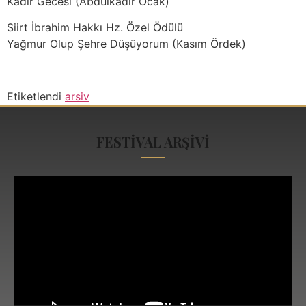
Kadir Gecesi (Abdülkadir Ocak)
Siirt İbrahim Hakkı Hz. Özel Ödülü
Yağmur Olup Şehre Düşüyorum (Kasım Ördek)
Etiketlendi
arsiv
FESTİVAL ARŞİVİ
Video
oynatıcı